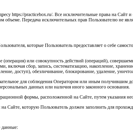
дресу https://practicebox.ru/. Все исключительные права на Сайт
ом объеме. Передача исключительных прав Пользователю не яв
льзователя, которые Пользователь предоставляет о себе самост
е (операция) или совокупность действий (операций), совершаем
и, включая сбор, запись, систематизацию, накопление, хранение
вление, доступ), обезличивание, блокирование, удаление, унич
язательное для соблюдения Оператором или иным получившим д
 персональных данных или наличия иного законного основания.
трационной формы, расположенной на Сайте, путем указания не
 на Сайте, которую Пользователь должен заполнить для прохожд
 данные: