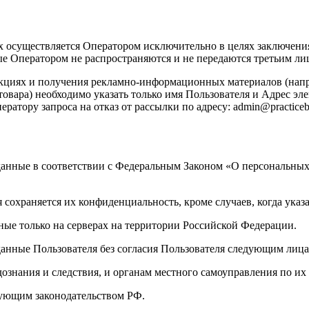
х осуществляется Оператором исключительно в целях заключен
е Оператором не распространяются и не передаются третьим ли
акциях и получения рекламно-информационных материалов (напр
товара) необходимо указать только имя Пользователя и Адрес э
ератору запроса на отказ от рассылки по адресу: admin@practic
 данные в соответствии с Федеральным Законом «О персональных
 сохраняется их конфиденциальность, кроме случаев, когда ук
ные только на серверах на территории Российской Федерации.
данные Пользователя без согласия Пользователя следующим лица
 дознания и следствия, и органам местного самоуправления по и
вующим законодательством РФ.