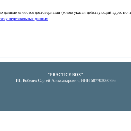
ю данные являются достоверными (мною указан действующий адрес почт
отку персональных данных
"PRACTICE BOX"
ИП Кобелев Сергей Александрович; ИНН 507703060786