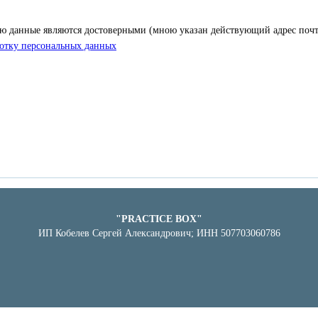
ю данные являются достоверными (мною указан действующий адрес почт
отку персональных данных
"PRACTICE BOX"
ИП Кобелев Сергей Александрович; ИНН 507703060786