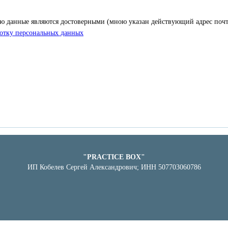
ю данные являются достоверными (мною указан действующий адрес почт
отку персональных данных
"PRACTICE BOX"
ИП Кобелев Сергей Александрович; ИНН 507703060786